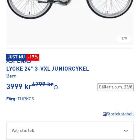
1/9
JUST NU
-17%
ASPENÄS
LYCKE 24" 3-VXL JUNIORCYKEL
Barn
4799
kr
3999
kr
Gäller t.o.m.
23/8
Färg
:
TURKOS
Storlekstabell
Välj storlek