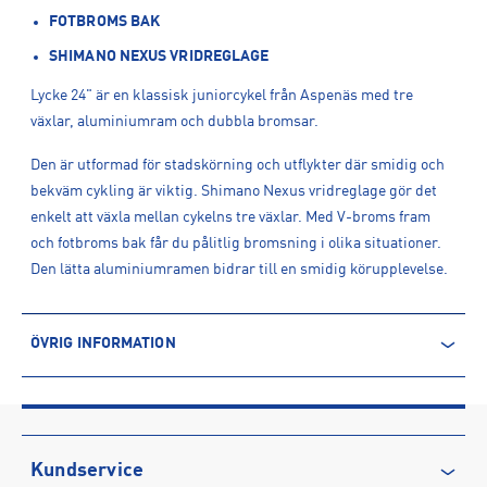
FOTBROMS BAK
SHIMANO NEXUS VRIDREGLAGE
Lycke 24" är en klassisk juniorcykel från Aspenäs med tre
växlar, aluminiumram och dubbla bromsar.
Den är utformad för stadskörning och utflykter där smidig och
bekväm cykling är viktig. Shimano Nexus vridreglage gör det
enkelt att växla mellan cykelns tre växlar. Med V-broms fram
och fotbroms bak får du pålitlig bromsning i olika situationer.
Den lätta aluminiumramen bidrar till en smidig körupplevelse.
ÖVRIG INFORMATION
ARTIKELINFORMATION
Produktnummer: 1623789
Leverantörens produktnummer: 1623789
Artikelnummer: 162378901-TURKOS
Kundservice
Sporter:
Cykel