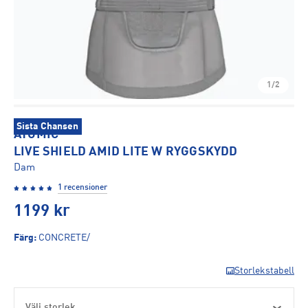
1/2
Sista Chansen
ATOMIC
LIVE SHIELD AMID LITE W RYGGSKYDD
Dam
1 recensioner
1199
kr
Färg
:
CONCRETE/
Storlekstabell
Välj storlek