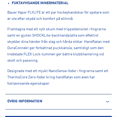
FUKTAVVISANDE INNERMATERIAL
Bauer Vapor FLYLITE är ett par hockeyhandskar för spelare som
är ute efter skydd och komfort på elitnivå.
Framtagna med ett nytt skum med trippeldensitet i fingrarna
samt en gjuten SHOCKLite-backhandplatta som effektivt
skyddar dina händer från slag och hårda stötar. Handflatan med
DuraConnekt ger förbättrad puckkänsla, samtidigt som den
tredelade FLEX Lock-tummen ger bättre klubbhantering vid
skott och passning.
Designade med ett mjukt NanoSense-foder i fingrarna samt ett
ThermoCore Zero-foder kring handflatan som även har
fuktavvisande egenskaper.
ÖVRIG INFORMATION
ARTIKELINFORMATION
Produktnummer: 1594323