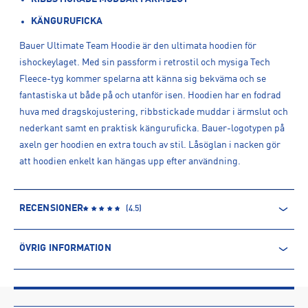
KÄNGURUFICKA
Bauer Ultimate Team Hoodie är den ultimata hoodien för
ishockeylaget. Med sin passform i retrostil och mysiga Tech
Fleece-tyg kommer spelarna att känna sig bekväma och se
fantastiska ut både på och utanför isen. Hoodien har en fodrad
huva med dragskojustering, ribbstickade muddar i ärmslut och
nederkant samt en praktisk känguruficka. Bauer-logotypen på
axeln ger hoodien en extra touch av stil. Låsöglan i nacken gör
att hoodien enkelt kan hängas upp efter användning.
RECENSIONER
(
4.5
)
ÖVRIG INFORMATION
ARTIKELINFORMATION
Produktnummer: 1570212
Leverantörens produktnummer: 1060770