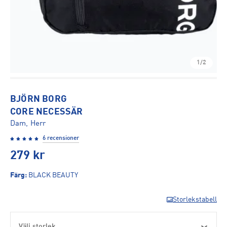
1/2
BJÖRN BORG
CORE NECESSÄR
Dam, Herr
6 recensioner
279
kr
Färg
:
BLACK BEAUTY
Storlekstabell
Välj storlek