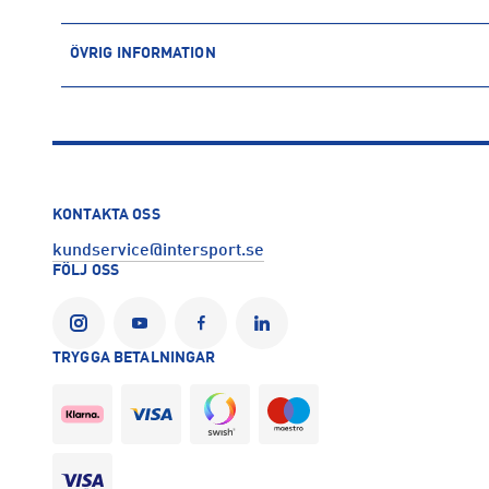
ÖVRIG INFORMATION
ARTIKELINFORMATION
Produktnummer: 1591758
Leverantörens produktnummer: 929500
Artikelnummer: 159175802-Svart
Sporter:
Outdoor
Sportswear
KONTAKTA OSS
kundservice@intersport.se
FÖLJ OSS
TRYGGA BETALNINGAR