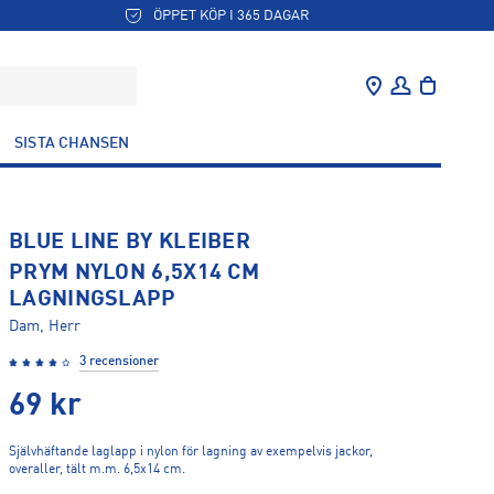
ÖPPET KÖP I 365 DAGAR
SISTA CHANSEN
BLUE LINE BY KLEIBER
PRYM NYLON 6,5X14 CM
LAGNINGSLAPP
Dam, Herr
3 recensioner
69
kr
Självhäftande laglapp i nylon för lagning av exempelvis jackor,
overaller, tält m.m. 6,5x14 cm.