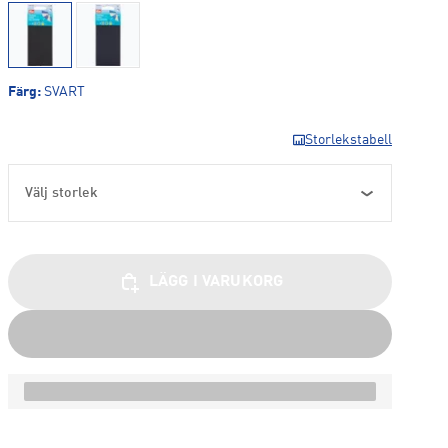
Färg
:
SVART
Storlekstabell
Välj storlek
LÄGG I VARUKORG