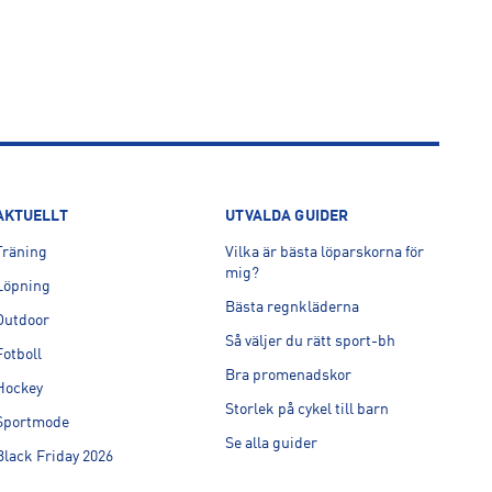
AKTUELLT
UTVALDA GUIDER
Träning
Vilka är bästa löparskorna för
mig?
Löpning
Bästa regnkläderna
Outdoor
Så väljer du rätt sport-bh
Fotboll
Bra promenadskor
Hockey
Storlek på cykel till barn
Sportmode
Se alla guider
Black Friday 2026