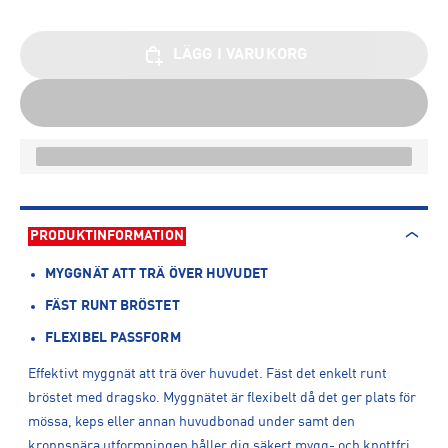
LÄGG I VARUKORG
PRODUKTINFORMATION
MYGGNÄT ATT TRÄ ÖVER HUVUDET
FÄST RUNT BRÖSTET
FLEXIBEL PASSFORM
Effektivt myggnät att trä över huvudet. Fäst det enkelt runt
bröstet med dragsko. Myggnätet är flexibelt då det ger plats för
mössa, keps eller annan huvudbonad under samt den
kroppsnära utformningen håller dig säkert mygg- och knottfri.