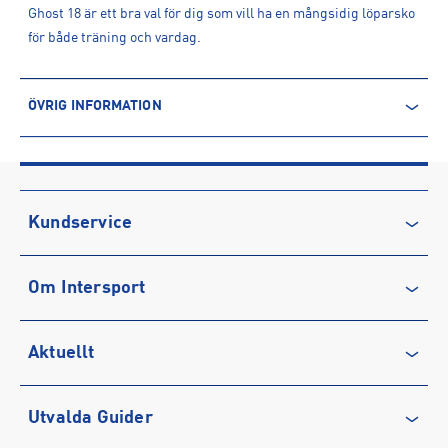
Ghost 18 är ett bra val för dig som vill ha en mångsidig löparsko
för både träning och vardag.
ÖVRIG INFORMATION
ARTIKELINFORMATION
Produktnummer: 1625826
Leverantörens produktnummer: 1204821D
Artikelnummer: 162582601-Black/Black/Ebony
Kundservice
Sporter:
Löpning
Kontakta oss
Tillverkare
:
Brooks Sports B.V
Om Intersport
Vanliga frågor & svar
Tillverkaradress
:
Olympisch Stadion 33 , 1076 DE , Amsterdam ,
NL
Återkallelse
Club INTERSPORT
Kontakt tillverkare
:
customer-service-
Aktuellt
Köpvillkor
Karriär på INTERSPORT
scandinavia@Brooksrunning.eu
Integritetspolicy
Vårt ansvar
Träning
Utvalda Guider
Medlemsvillkor
Service
Löpning