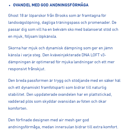
OVANDEL MED GOD ANDNINGSFÖRMÅGA
Ghost 18 är löparskor från Brooks som är framtagna för
landsvägslöpning, dagliga träningspass och promenader. De
passar dig som vill ha en bekväm sko med balanserat stöd och
en mjuk, följsam löpkänsla.
Skorna har mjuk och dynamisk dämpning som ger en jämn
känsla i varje steg. Den kväveinjekterade DNA LOFT v3-
dämpningen är optimerad för mjuka landningar och ett mer
responsivt frånskjut.
Den breda passformen är trygg och stödjande med en säker häl
och ett dynamiskt framfotsparti som bidrar till naturlig
stabilitet. Den uppdaterade ovandelen har en plattstickad,
vadderad plös som skyddar ovansidan av foten och ökar
komforten.
Den förfinade designen med air mesh ger god
andningsförmåga, medan innersulan bidrar till extra komfort.