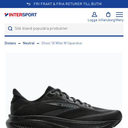
FRI FRAKT & FRIA RETURER TILL BUTIK
Logga in
Varukorg
Meny
Distans
Neutral
Ghost 18 Wide W löparskor