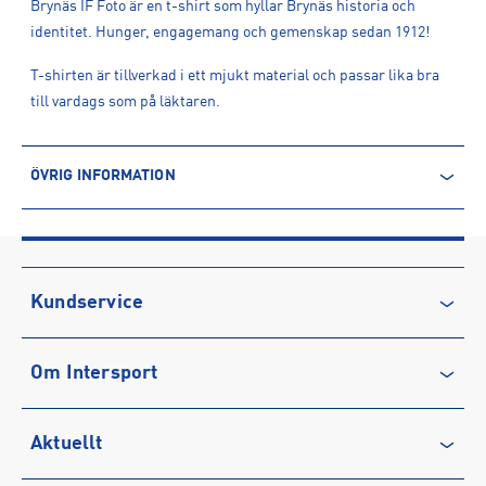
Brynäs IF Foto är en t-shirt som hyllar Brynäs historia och
identitet. Hunger, engagemang och gemenskap sedan 1912!
T-shirten är tillverkad i ett mjukt material och passar lika bra
till vardags som på läktaren.
ÖVRIG INFORMATION
ARTIKELINFORMATION
Produktnummer: 1681149
Leverantörens produktnummer: C19823
Artikelnummer: 168114901-WHITE
Kundservice
Tillverkare
:
Craft of Scandinavia
Kontakta oss
Tillverkaradress
:
Evedalsgatan 5, 504 35, Borås, SE
Om Intersport
Vanliga frågor & svar
Kontakt tillverkare
:
customercare@craftsportswear.com
Återkallelse
Club INTERSPORT
Aktuellt
Köpvillkor
Karriär på INTERSPORT
Integritetspolicy
Vårt ansvar