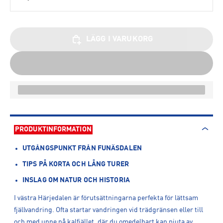
LÄGG I VARUKORG
PRODUKTINFORMATION
UTGÅNGSPUNKT FRÅN FUNÄSDALEN
TIPS PÅ KORTA OCH LÅNG TURER
INSLAG OM NATUR OCH HISTORIA
I västra Härjedalen är förutsättningarna perfekta för lättsam
fjällvandring. Ofta startar vandringen vid trädgränsen eller till
och med uppe på kalfjället, där du omedelbart kan njuta av