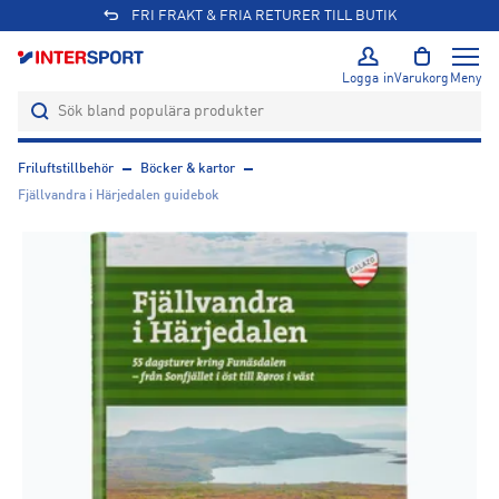
FRI FRAKT & FRIA RETURER TILL BUTIK
Logga in
Varukorg
Meny
Friluftstillbehör
Böcker & kartor
Fjällvandra i Härjedalen guidebok