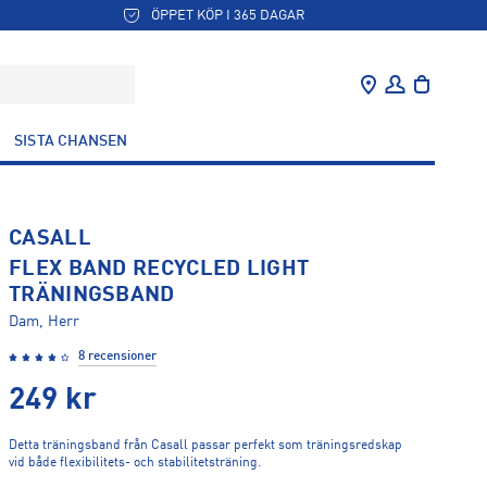
ÖPPET KÖP I 365 DAGAR
SISTA CHANSEN
CASALL
FLEX BAND RECYCLED LIGHT
TRÄNINGSBAND
Dam, Herr
8 recensioner
249
kr
Detta träningsband från Casall passar perfekt som träningsredskap
vid både flexibilitets- och stabilitetsträning.