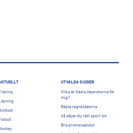
AKTUELLT
UTVALDA GUIDER
Träning
Vilka är bästa löparskorna för
mig?
Löpning
Bästa regnkläderna
Outdoor
Så väljer du rätt sport-bh
Fotboll
Bra promenadskor
Hockey