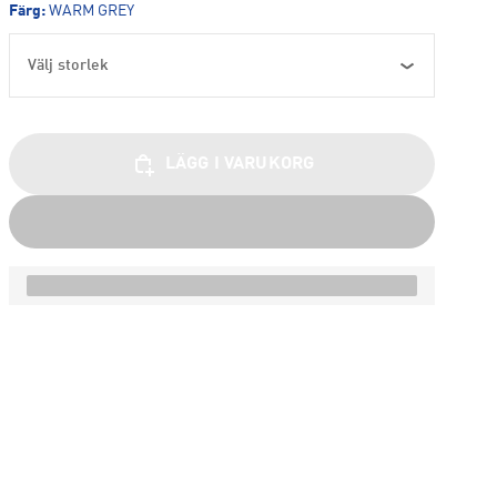
Färg
:
WARM GREY
Välj storlek
LÄGG I VARUKORG