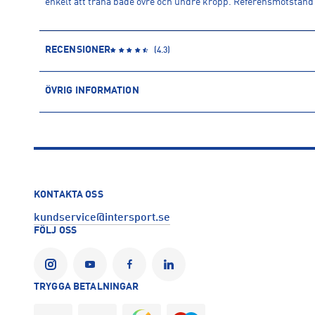
enkelt att träna både övre och undre kropp. Referensmotstånd 
RECENSIONER
(
4.3
)
ÖVRIG INFORMATION
ARTIKELINFORMATION
Produktnummer: 1499320
Leverantörens produktnummer: 54316
Artikelnummer: 149932002-Warm grey
Sporter:
Träning
KONTAKTA OSS
Tillverkare
:
Casall Sport AB
kundservice@intersport.se
Tillverkaradress
:
Ströbogatan 25, 616 34, Åby, SE
FÖLJ OSS
Kontakt tillverkare
:
https://www.casall.com/sv-se/
TRYGGA BETALNINGAR