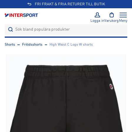
FRI FRAKT & FRIA RETURER TILL BUTIK
Logga in
Varukorg
Meny
Shorts
Fritidsshorts
High Waist C Logo W shorts