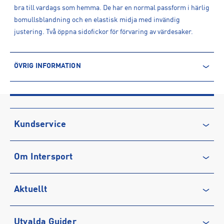
bra till vardags som hemma. De har en normal passform i härlig
bomullsblandning och en elastisk midja med invändig
justering. Två öppna sidofickor för förvaring av värdesaker.
ÖVRIG INFORMATION
ARTIKELINFORMATION
Produktnummer: 1522751
Leverantörens produktnummer: 114926
Artikelnummer: 152275101-Black Beauty
Kundservice
Sporter:
Sportswear
Kontakta oss
Om Intersport
Vanliga frågor & svar
Återkallelse
Club INTERSPORT
Aktuellt
Köpvillkor
Karriär på INTERSPORT
Integritetspolicy
Vårt ansvar
Träning
Utvalda Guider
Medlemsvillkor