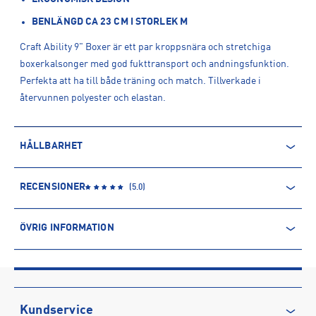
BENLÄNGD CA 23 CM I STORLEK M
Craft Ability 9" Boxer är ett par kroppsnära och stretchiga
boxerkalsonger med god fukttransport och andningsfunktion.
Perfekta att ha till både träning och match. Tillverkade i
återvunnen polyester och elastan.
HÅLLBARHET
ÅTERVUNNEN POLYESTER
RECENSIONER
(
5.0
)
Polyesterfibern är baserad på petroleum och kommer därmed
från en icke-förnyelsebar källa. Produkter producerade av
ÖVRIG INFORMATION
återvunnen polyester kommer däremot främst från PET-flaskor.
Processen innebär minskade utsläpp av koldioxid och mindre
ARTIKELINFORMATION
användning av vatten och kemikalier.
Produktnummer: 1593635
Leverantörens produktnummer: 1916061
Läs mer om hur Intersport tar ansvar för människa och miljö
Artikelnummer: 159363506-BLACK
Kundservice