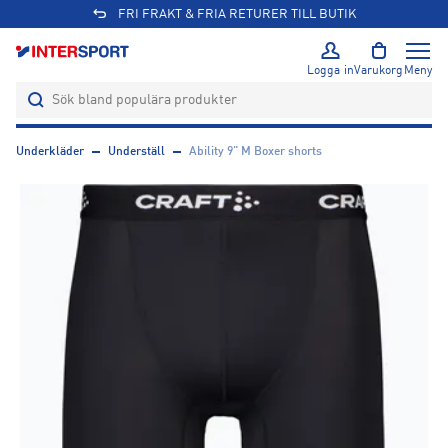
FRI FRAKT & FRIA RETURER TILL BUTIK
Logga in
Varukorg
Meny
Underkläder
Underställ
Ability 9" M Boxer shorts