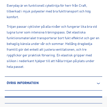
Everyday är en funktionell cykeltröja för herr från Craft,
tillverkad i mjuk polyester med bra fukttransport och hög
komfort.
Tröjan passar cyklister på alla nivåer och fungerar lika bra vid
lugna turer som intensiva träningspass. Det elastiska
funktionsmaterialet transporterar bort fukt effektivt och ger en
behaglig känsla under vår och sommar. Hellång dragkedja
framtill gör det enkelt att justera ventilationen, och tre
ryggfickor ger praktisk förvaring. En elastisk gripper med
silikon i nederkant hjälper till att hålla tröjan på plats under
hela passet.
ÖVRIG INFORMATION
ARTIKELINFORMATION
Produktnummer: 1626189
Leverantörens produktnummer: C17362