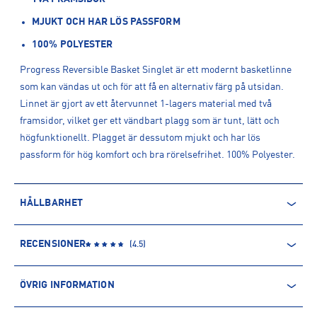
MJUKT OCH HAR LÖS PASSFORM
100% POLYESTER
Progress Reversible Basket Singlet är ett modernt basketlinne
som kan vändas ut och för att få en alternativ färg på utsidan.
Linnet är gjort av ett återvunnet 1-lagers material med två
framsidor, vilket ger ett vändbart plagg som är tunt, lätt och
högfunktionellt. Plagget är dessutom mjukt och har lös
passform för hög komfort och bra rörelsefrihet. 100% Polyester.
HÅLLBARHET
ÅTERVUNNEN POLYESTER
RECENSIONER
(
4.5
)
Polyesterfibern är baserad på petroleum och kommer därmed
från en icke-förnyelsebar källa. Produkter producerade av
ÖVRIG INFORMATION
återvunnen polyester kommer däremot främst från PET-flaskor.
Processen innebär minskade utsläpp av koldioxid och mindre
ARTIKELINFORMATION