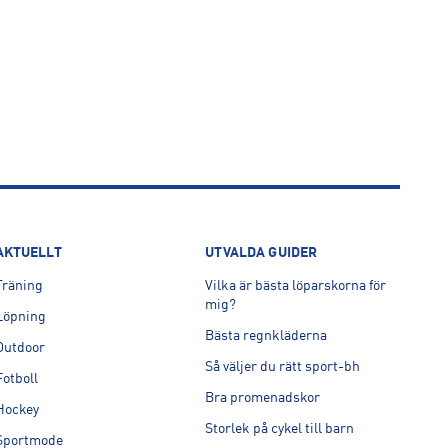
AKTUELLT
UTVALDA GUIDER
Träning
Vilka är bästa löparskorna för
mig?
Löpning
Bästa regnkläderna
Outdoor
Så väljer du rätt sport-bh
Fotboll
Bra promenadskor
Hockey
Storlek på cykel till barn
Sportmode