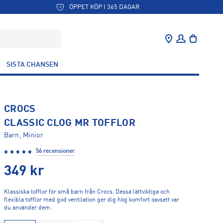
ÖPPET KÖP I 365 DAGAR
SISTA CHANSEN
CROCS
CLASSIC CLOG MR TOFFLOR
Barn, Minior
56 recensioner
349
kr
Klassiska tofflor för små barn från Crocs. Dessa lättviktiga och
flexibla tofflor med god ventilation ger dig hög komfort oavsett var
du använder dem.