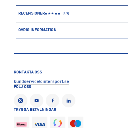
RECENSIONER
(
4.9
)
ÖVRIG INFORMATION
ARTIKELINFORMATION
Produktnummer: 1522323
Leverantörens produktnummer: 206990
Artikelnummer: 152232304-Pink Milk
Sporter:
Sportswear
KONTAKTA OSS
Tillverkare
:
Crocs Europe BV
kundservice@intersport.se
Tillverkaradress
:
Planeetbaan 4, 2132, Hoofddorp, NL
FÖLJ OSS
Kontakt tillverkare
:
https://www.crocs.eu/
TRYGGA BETALNINGAR