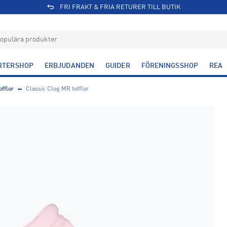
FRI FRAKT & FRIA RETURER TILL BUTIK
RTERSHOP
ERBJUDANDEN
GUIDER
FÖRENINGSSHOP
REA
fflor
Classic Clog MR tofflor