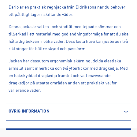
Dario är en praktisk regnjacka från Didriksons när du behöver
ett pålitligt lager i skiftande väder.
Denna jacka är vatten- och vindtät med tejpade sömmar och
tillverkad i ett material med god andningsförmåga för att du ska
hålla dig bekväm i olika väder. Dess fasta huva kan justeras i två
riktningar för bättre skydd och passform.
Jackan har dessutom ergonomisk skärning, dolda elastiska
ärmslut samt innerficka och två ytterfickor med dragkedja. Med
en hakskyddad dragkedja framtill och vattenavvisande
dragkedjor på utsatta områden är den ett praktiskt val för
varierande väder.
ÖVRIG INFORMATION
ARTIKELINFORMATION
Produktnummer: 1616792
Leverantörens produktnummer: 506178