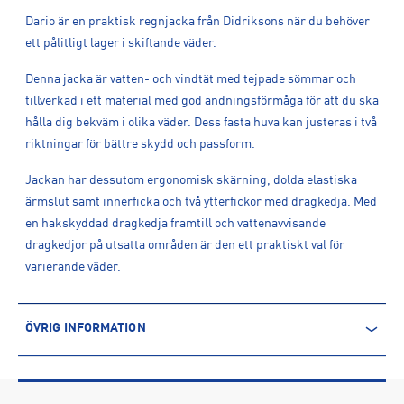
Dario är en praktisk regnjacka från Didriksons när du behöver
ett pålitligt lager i skiftande väder.
Denna jacka är vatten- och vindtät med tejpade sömmar och
tillverkad i ett material med god andningsförmåga för att du ska
hålla dig bekväm i olika väder. Dess fasta huva kan justeras i två
riktningar för bättre skydd och passform.
Jackan har dessutom ergonomisk skärning, dolda elastiska
ärmslut samt innerficka och två ytterfickor med dragkedja. Med
en hakskyddad dragkedja framtill och vattenavvisande
dragkedjor på utsatta områden är den ett praktiskt val för
varierande väder.
ÖVRIG INFORMATION
ARTIKELINFORMATION
Produktnummer: 1616792
Leverantörens produktnummer: 506178