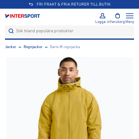
FRI FRAKT & FRIA RETURER TILL BUTIK
Logga in
Varukorg
Meny
Jackor
Regnjackor
Dario M regnjacka