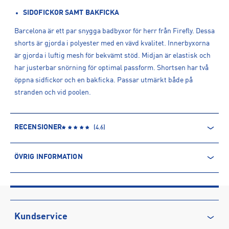
SIDOFICKOR SAMT BAKFICKA
Barcelona är ett par snygga badbyxor för herr från Firefly. Dessa
shorts är gjorda i polyester med en vävd kvalitet. Innerbyxorna
är gjorda i luftig mesh för bekvämt stöd. Midjan är elastisk och
har justerbar snörning för optimal passform. Shortsen har två
öppna sidfickor och en bakficka. Passar utmärkt både på
stranden och vid poolen.
RECENSIONER
(
4.6
)
ÖVRIG INFORMATION
ARTIKELINFORMATION
Produktnummer: 1589499
Leverantörens produktnummer: 1589499
Artikelnummer: 158949904-NAVY
Kundservice
Sporter:
Sportswear