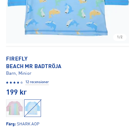
1/2
FIREFLY
BEACH MR BADTRÖJA
Barn, Minior
12 recensioner
199
kr
Färg
:
SHARK AOP