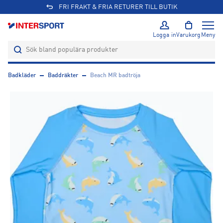
FRI FRAKT & FRIA RETURER TILL BUTIK
Logga in
Varukorg
Meny
Badkläder
Baddräkter
Beach MR badtröja