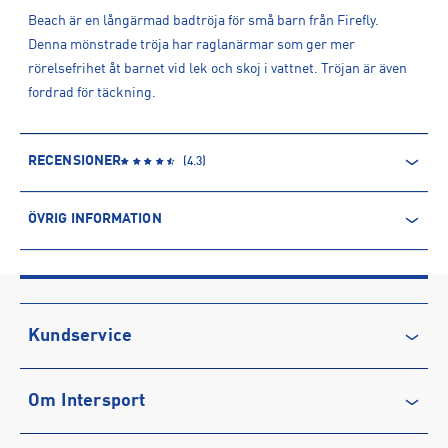
Beach är en långärmad badtröja för små barn från Firefly.
Denna mönstrade tröja har raglanärmar som ger mer
rörelsefrihet åt barnet vid lek och skoj i vattnet. Tröjan är även
fordrad för täckning.
RECENSIONER
(
4.3
)
ÖVRIG INFORMATION
ARTIKELINFORMATION
Produktnummer: 1589407
Leverantörens produktnummer: 1589407
Artikelnummer: 158940701-SHARK AOP
Kundservice
Sporter:
Sportswear
Kontakta oss
Tillverkare
:
INTERSPORT AB
Om Intersport
Vanliga frågor & svar
Tillverkaradress
:
Krokslätts Fabriker 34, 431 22, Mölndal, SE
Kontakt tillverkare
:
kundservice@intersport.se
Återkallelse
Club INTERSPORT