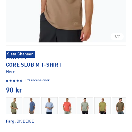
1/7
Sista Chansen
FIREFLY
CORE SLUB M T-SHIRT
Herr
159 recensioner
90
kr
Färg
:
DK BEIGE