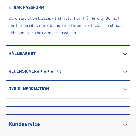
RAK PASSFORM
Core Slub är en klassisk t-shirt för herr från Firefly. Denna t-
shirt är gjord av mjuk bomull med liten bröstficka och slitsad
sidosöm för en bekvämare passform.
HÅLLBARHET
BETTER COTTON INITIATIVE (BCI)
RECENSIONER
(
4.6
)
Intersport samarbetar med Better Cotton Initiative (BCI) för att
förbättra bomullsodlingen globalt. Bomull från Better Cotton
ÖVRIG INFORMATION
kommer från ett massbalanssystem och är inte spårbart till
slutprodukt.
Mer information gällande massbalans
.
ARTIKELINFORMATION
Produktnummer: 1587369
Vi har åtagit oss att köpa 100% av vår bomull från ”mer hållbara
Leverantörens produktnummer: 1587369
källor” till 2025. Mer hållbar bomull inkluderar Better Cotton
Artikelnummer: 158736909-DK BEIGE
Kundservice
och ekologisk bomull.
Sporter:
Sportswear