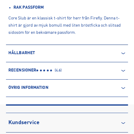
RAK PASSFORM
Core Slub är en klassisk t-shirt för herr från Firefly. Denna t-
shirt är gjord av mjuk bomull med liten bröstficka och slitsad
sidosöm för en bekvämare passform.
HÅLLBARHET
EKOLOGISK BOMULL
RECENSIONER
(
4.6
)
Ekologisk bomull odlas utan kemiska bekämpningsmedel och
konstgödsel, och innehåller inga genmodifierade organismer
ÖVRIG INFORMATION
(GMO). Detta gör processen, i jämförelse med traditionell
bomullsodling, mer hållbar och bättre för miljön och de som
ARTIKELINFORMATION
arbetar med bomullsodlingen.
Produktnummer: 1587369
Leverantörens produktnummer: 1587369
Läs mer om hur Intersport tar ansvar för människa och miljö
Artikelnummer: 158736923-GREEN AQUA
Kundservice
Sporter:
Sportswear