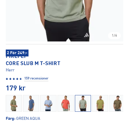
1/6
2 För 249:-
FIREFLY
CORE SLUB M T-SHIRT
Herr
159 recensioner
179
kr
Färg
:
GREEN AQUA