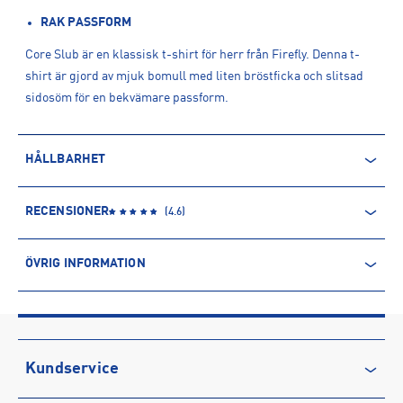
RAK PASSFORM
Core Slub är en klassisk t-shirt för herr från Firefly. Denna t-
shirt är gjord av mjuk bomull med liten bröstficka och slitsad
sidosöm för en bekvämare passform.
HÅLLBARHET
EKOLOGISK BOMULL
RECENSIONER
(
4.6
)
Ekologisk bomull odlas utan kemiska bekämpningsmedel och
konstgödsel, och innehåller inga genmodifierade organismer
ÖVRIG INFORMATION
(GMO). Detta gör processen, i jämförelse med traditionell
bomullsodling, mer hållbar och bättre för miljön och de som
ARTIKELINFORMATION
arbetar med bomullsodlingen.
Produktnummer: 1587369
Leverantörens produktnummer: 1587369
Läs mer om hur Intersport tar ansvar för människa och miljö
Artikelnummer: 158736918-SOFT GREEN
Kundservice
Sporter:
Sportswear