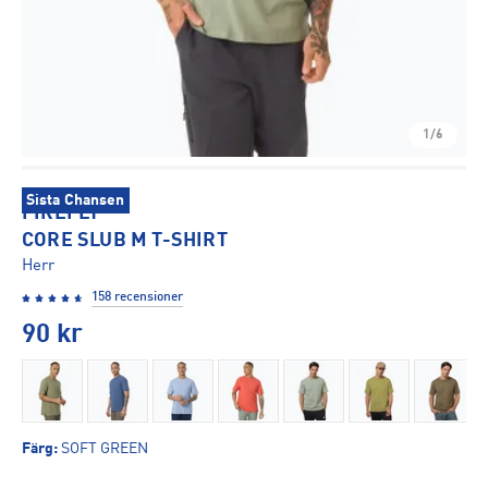
1/6
Sista Chansen
FIREFLY
CORE SLUB M T-SHIRT
Herr
158 recensioner
90
kr
Färg
:
SOFT GREEN