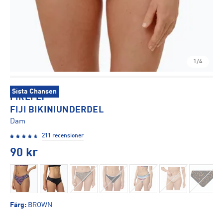
1/4
Sista Chansen
FIREFLY
FIJI BIKINIUNDERDEL
Dam
211 recensioner
90
kr
Färg
:
BROWN