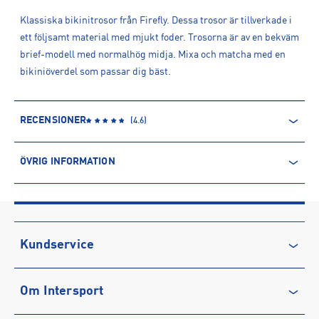
Klassiska bikinitrosor från Firefly. Dessa trosor är tillverkade i
ett följsamt material med mjukt foder. Trosorna är av en bekväm
brief-modell med normalhög midja. Mixa och matcha med en
bikiniöverdel som passar dig bäst.
RECENSIONER
(
4.6
)
ÖVRIG INFORMATION
ARTIKELINFORMATION
Produktnummer: 1544437
Leverantörens produktnummer: 1544437
Artikelnummer: 154443708-BROWN
Kundservice
Sporter:
Sportswear
Kontakta oss
Tillverkare
:
INTERSPORT AB
Om Intersport
Vanliga frågor & svar
Tillverkaradress
:
Krokslätts Fabriker 34, 431 22, Mölndal, SE
Kontakt tillverkare
:
kundservice@intersport.se
Återkallelse