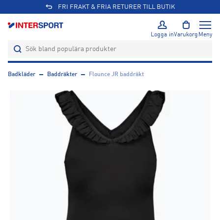
FRI FRAKT & FRIA RETURER TILL BUTIK
Logga in
Varukorg
Meny
Badkläder
Baddräkter
Flounce JR baddräkt