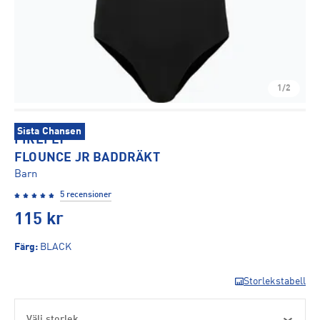
1/2
Sista Chansen
FIREFLY
FLOUNCE JR BADDRÄKT
Barn
5 recensioner
115
kr
Färg
:
BLACK
Storlekstabell
Välj storlek