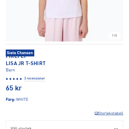
1/6
Sista Chansen
FIREFLY
LISA JR T-SHIRT
Barn
3 recensioner
65
kr
Färg
:
WHITE
Storlekstabell
Välj storlek