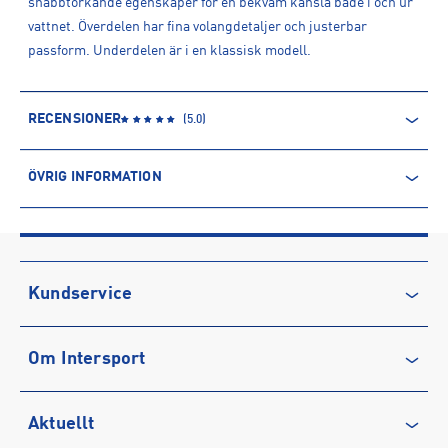
snabbtorkande egenskaper för en bekväm känsla både i och ur
vattnet. Överdelen har fina volangdetaljer och justerbar
passform. Underdelen är i en klassisk modell.
RECENSIONER
(
5.0
)
ÖVRIG INFORMATION
ARTIKELINFORMATION
Produktnummer: 1616986
Leverantörens produktnummer: 1616986
Artikelnummer: 161698601-PINK AOP
Kundservice
Sporter:
Sportswear
Kontakta oss
Tillverkare
:
INTERSPORT AB
Om Intersport
Vanliga frågor & svar
Tillverkaradress
:
Krokslätts Fabriker 34, 431 22, Mölndal, SE
Kontakt tillverkare
:
kundservice@intersport.se
Återkallelse
Club INTERSPORT
Aktuellt
Köpvillkor
Karriär på INTERSPORT