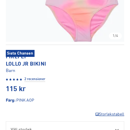
1/4
Sista Chansen
FIREFLY
LOLLO JR BIKINI
Barn
2 recensioner
115
kr
Färg
:
PINK AOP
Storlekstabell
Välj storlek