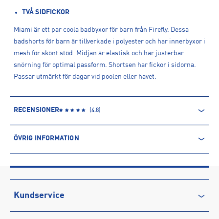
TVÅ SIDFICKOR
Miami är ett par coola badbyxor för barn från Firefly. Dessa
badshorts för barn är tillverkade i polyester och har innerbyxor i
mesh för skönt stöd. Midjan är elastisk och har justerbar
snörning för optimal passform. Shortsen har fickor i sidorna.
Passar utmärkt för dagar vid poolen eller havet.
RECENSIONER
(
4.8
)
ÖVRIG INFORMATION
ARTIKELINFORMATION
Produktnummer: 1588653
Leverantörens produktnummer: 1588653
Artikelnummer: 158865315-DARK BLUE
Kundservice
Sporter:
Sportswear
Kontakta oss