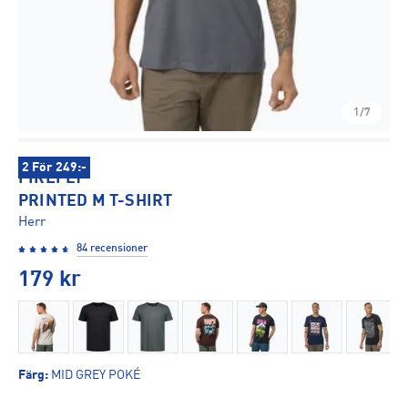
1/7
2 För 249:-
FIREFLY
PRINTED M T-SHIRT
Herr
84 recensioner
179
kr
Färg
:
MID GREY POKÉ