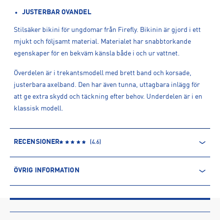
JUSTERBAR OVANDEL
Stilsäker bikini för ungdomar från Firefly. Bikinin är gjord i ett
mjukt och följsamt material. Materialet har snabbtorkande
egenskaper för en bekväm känsla både i och ur vattnet.
Överdelen är i trekantsmodell med brett band och korsade,
justerbara axelband. Den har även tunna, uttagbara inlägg för
att ge extra skydd och täckning efter behov. Underdelen är i en
klassisk modell.
RECENSIONER
(
4.6
)
ÖVRIG INFORMATION
ARTIKELINFORMATION
Produktnummer: 1546359
Leverantörens produktnummer: 1546359