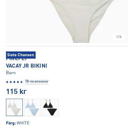
1/4
Sista Chansen
FIREFLY
VACAY JR BIKINI
Barn
78 recensioner
115
kr
Färg
:
WHITE