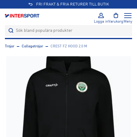
FRI FRAKT & FRIA RETURER TILL BUTIK
Logga in
Varukorg
Meny
Tröjor
Collegetröjor
CREST FZ HOOD 2.0 M