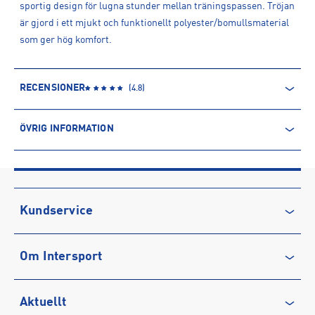
sportig design för lugna stunder mellan träningspassen. Tröjan
är gjord i ett mjukt och funktionellt polyester/bomullsmaterial
som ger hög komfort.
RECENSIONER
(
4.8
)
ÖVRIG INFORMATION
ARTIKELINFORMATION
Produktnummer: 1589226
Leverantörens produktnummer: 1917033
Artikelnummer: 158922601-BLACK
Kundservice
Tillverkare
:
Craft of Scandinavia
Kontakta oss
Tillverkaradress
:
Evedalsgatan 5, 504 35, Borås, SE
Om Intersport
Vanliga frågor & svar
Kontakt tillverkare
:
customercare@craftsportswear.com
Återkallelse
Club INTERSPORT
Aktuellt
Köpvillkor
Karriär på INTERSPORT