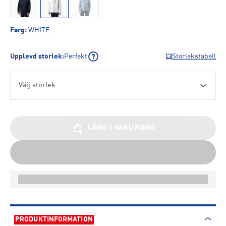
Färg
:
WHITE
Upplevd storlek
:
Perfekt
Storlekstabell
Välj storlek
LÄGG I VARUKORG
PRODUKTINFORMATION