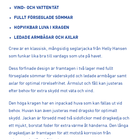
VIND- OCH VATTENTÄT
FULLT FÖRSEGLADE SÖMMAR
HOPVIKBAR LUVA I KRAGEN
LEDADE ARMBÅGAR OCH AXLAR
Crew är en klassisk, mångsidig seglarjacka från Helly Hansen
som funkar lika bra till vardags som ute på havet.
Dess förfinade design är framtagen i två lager med fullt
förseglade sömmar för väderskydd och ledade armbågar samt
axlar för optimal rörelsefrihet. Ärmslut och fåll kan justeras
efter behov för extra skydd mot väta och vind.
Den höga kragen har en inpackad huva som kan fällas ut vid
behov. Huvan kan även justeras med dragsko för optimalt
skydd. Jackan är försedd med två sidofickor med dragkedja och
ett mjukt, borstat foder för extra värme åt händerna. Den långa
dragkedjan är framtagen för att motstå korrosion från