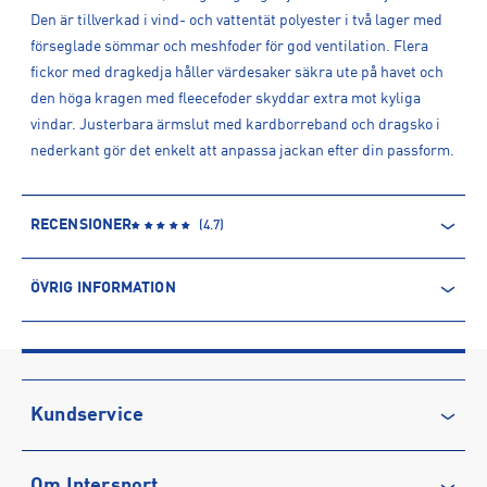
Den är tillverkad i vind- och vattentät polyester i två lager med
förseglade sömmar och meshfoder för god ventilation. Flera
fickor med dragkedja håller värdesaker säkra ute på havet och
den höga kragen med fleecefoder skyddar extra mot kyliga
vindar. Justerbara ärmslut med kardborreband och dragsko i
nederkant gör det enkelt att anpassa jackan efter din passform.
RECENSIONER
(
4.7
)
ÖVRIG INFORMATION
ARTIKELINFORMATION
Produktnummer: 1518868
Leverantörens produktnummer: 33875
Artikelnummer: 151886802-001 WHITE
Kundservice
Sporter:
Outdoor
Kontakta oss
Tillverkare
:
Helly Hansen AB
Om Intersport