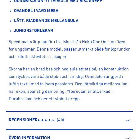
DURABRASION-YTTERSULA MED BRA GREPP
OVANDEL I VÄVD MESH
LÄTT, FJÄDRANDE MELLANSULA
JUNIORSTORLEKAR
Speedgoat 6 är populära trailskor från Hoka One One, nu även
för ungdomar. Denna modell passar utmärkt både för löprundor
och friluftsaktiviteter i skogen.
Skorna har en bred bas och hög sula att stå på, en konstruktion
som lyckas vara både stabil och smidig. Ovandelen är gjord i
luftig textil med följsam passform. Den lättviktiga mellansulan
har skön, spänstig dämpning. Yttersulan är tillverkad i
Durabrasion och ger ett stabilt grepp.
RECENSIONER
(
4.0
)
ÖVRIG INFORMATION