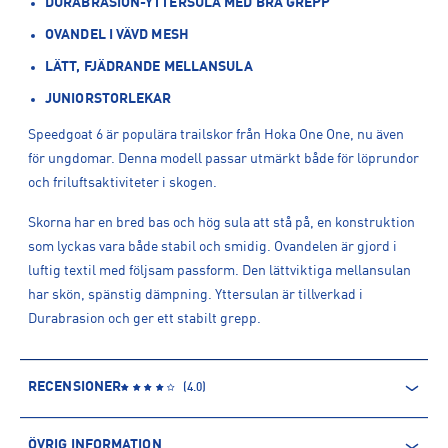
DURABRASION-YTTERSULA MED BRA GREPP
OVANDEL I VÄVD MESH
LÄTT, FJÄDRANDE MELLANSULA
JUNIORSTORLEKAR
Speedgoat 6 är populära trailskor från Hoka One One, nu även
för ungdomar. Denna modell passar utmärkt både för löprundor
och friluftsaktiviteter i skogen.
Skorna har en bred bas och hög sula att stå på, en konstruktion
som lyckas vara både stabil och smidig. Ovandelen är gjord i
luftig textil med följsam passform. Den lättviktiga mellansulan
har skön, spänstig dämpning. Yttersulan är tillverkad i
Durabrasion och ger ett stabilt grepp.
RECENSIONER
(
4.0
)
ÖVRIG INFORMATION