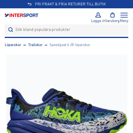
FRI FRAKT & FRIA RETURER TILL BUTIK
Logga in
Varukorg
Meny
Löparskor
Trailskor
Speedgoat 6 JR löparskor