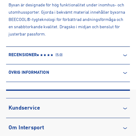
Byxan är designade för hög funktionalitet under inomhus- och
utomhussporter. Gjorda i bekvämt material innehåller byxorna
BEECOOL®-tygteknologi för förbättrad andningsförmåga och
en snabbtorkande kvalitet. Dragsko i midjan och benslut för
justerbar passform.
RECENSIONER
(
5.0
)
ÖVRIG INFORMATION
ARTIKELINFORMATION
Produktnummer: 1523432
Leverantörens produktnummer: 212655
Artikelnummer: 152343205-BLACK/BLACK
Kundservice
Tillverkare
:
Hummel Sweden AB
Kontakta oss
Tillverkaradress
:
Datavägen 8B, 436 32, Askim, SE
Om Intersport
Vanliga frågor & svar
Kontakt tillverkare
:
https://www.hummelsport.se/