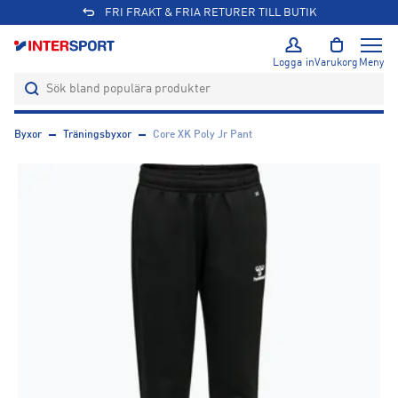
FRI FRAKT & FRIA RETURER TILL BUTIK
Logga in
Varukorg
Meny
Byxor
Träningsbyxor
Core XK Poly Jr Pant