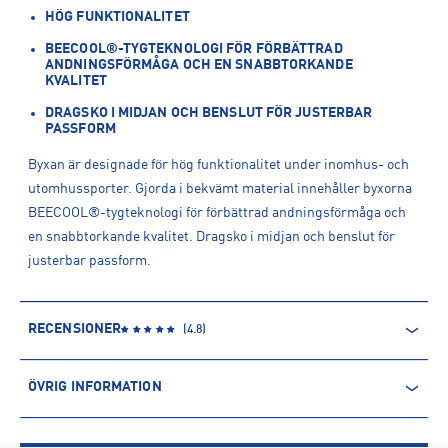
HÖG FUNKTIONALITET
BEECOOL®-TYGTEKNOLOGI FÖR FÖRBÄTTRAD
ANDNINGSFÖRMÅGA OCH EN SNABBTORKANDE
KVALITET
DRAGSKO I MIDJAN OCH BENSLUT FÖR JUSTERBAR
PASSFORM
Byxan är designade för hög funktionalitet under inomhus- och
utomhussporter. Gjorda i bekvämt material innehåller byxorna
BEECOOL®-tygteknologi för förbättrad andningsförmåga och
en snabbtorkande kvalitet. Dragsko i midjan och benslut för
justerbar passform.
RECENSIONER
(
4.8
)
ÖVRIG INFORMATION
ARTIKELINFORMATION
Produktnummer: 1523433