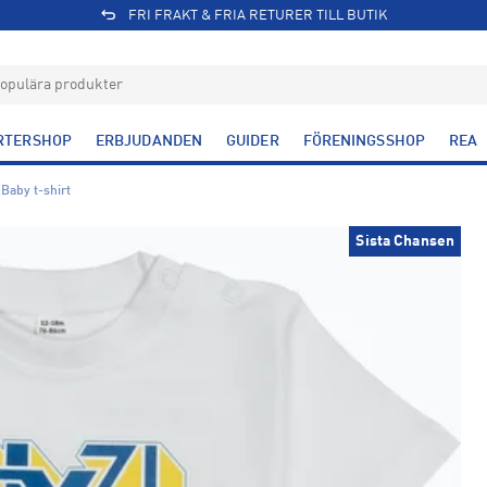
FRI FRAKT & FRIA RETURER TILL BUTIK
RTERSHOP
ERBJUDANDEN
GUIDER
FÖRENINGSSHOP
REA
Baby t-shirt
Sista Chansen