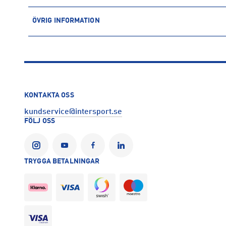
ÖVRIG INFORMATION
ARTIKELINFORMATION
Produktnummer: 1560987
Leverantörens produktnummer: 1560987
Artikelnummer: 156098703-VIT
Tillverkare
:
JSM Active AB
KONTAKTA OSS
Tillverkaradress
:
Stålgatan 8, 432 32, Varberg , SE
kundservice@intersport.se
Kontakt tillverkare
:
info@jsmactive.com
FÖLJ OSS
TRYGGA BETALNINGAR