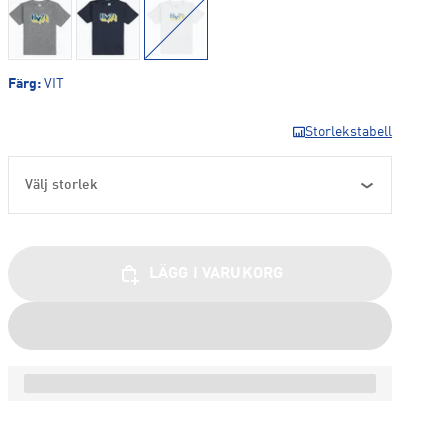
Färg
:
VIT
Storlekstabell
Välj storlek
LÄGG I VARUKORG