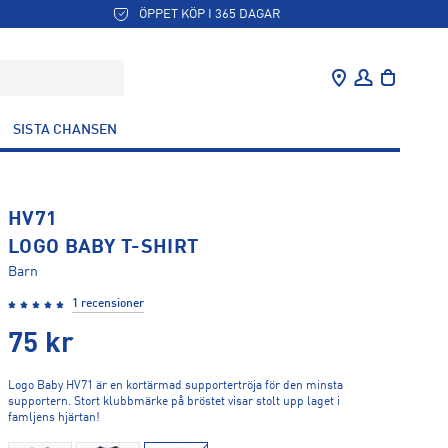
ÖPPET KÖP I 365 DAGAR
SISTA CHANSEN
HV71
LOGO BABY T-SHIRT
Barn
1 recensioner
75
kr
Logo Baby HV71 är en kortärmad supportertröja för den minsta
supportern. Stort klubbmärke på bröstet visar stolt upp laget i
famljens hjärtan!