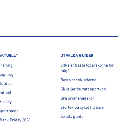
AKTUELLT
UTVALDA GUIDER
Träning
Vilka är bästa löparskorna för
mig?
Löpning
Bästa regnkläderna
Outdoor
Så väljer du rätt sport-bh
Fotboll
Bra promenadskor
Hockey
Storlek på cykel till barn
Sportmode
Se alla guider
Black Friday 2026