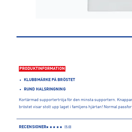
PRODUKTINFORMATION
KLUBBMÄRKE PÅ BRÖSTET
RUND HALSRINGNING
Kortärmad supportertröja för den minsta supportern. Knappar 
bröstet visar stolt upp laget i famljens hjärtan! Normal passfo
RECENSIONER
(
5.0
)