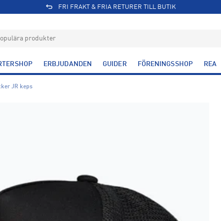
FRI FRAKT & FRIA RETURER TILL BUTIK
RTERSHOP
ERBJUDANDEN
GUIDER
FÖRENINGSSHOP
REA
cker JR keps