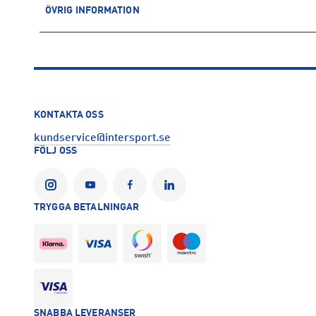
ÖVRIG INFORMATION
ARTIKELINFORMATION
Produktnummer: 1682526
Leverantörens produktnummer: C19672
Artikelnummer: 168252602-BLACK
Sporter:
Sportswear
KONTAKTA OSS
Tillverkare
:
Craft of Scandinavia
kundservice@intersport.se
Tillverkaradress
:
Evedalsgatan 5, 504 35, Borås, SE
FÖLJ OSS
Kontakt tillverkare
:
customercare@craftsportswear.com
TRYGGA BETALNINGAR
SNABBA LEVERANSER