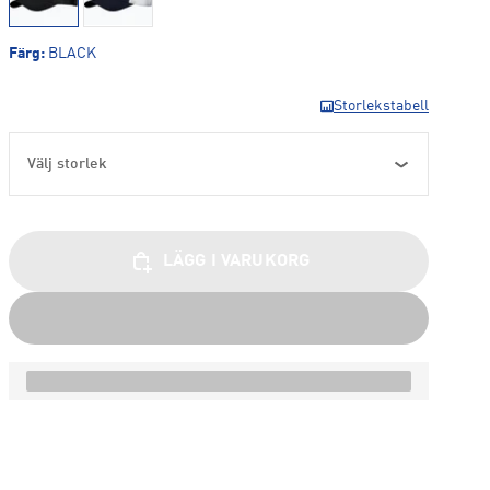
Färg
:
BLACK
Storlekstabell
Välj storlek
LÄGG I VARUKORG