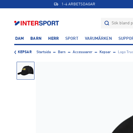
1-4 ARBETSDAGAR
DAM
BARN
HERR
SPORT
VARUMÄRKEN
SUPPO
KEPSAR
Startsida
Barn
Accessoarer
Kepsar
Logo Tru