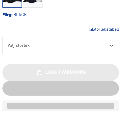
Färg
:
BLACK
Storlekstabell
Välj storlek
LÄGG I VARUKORG