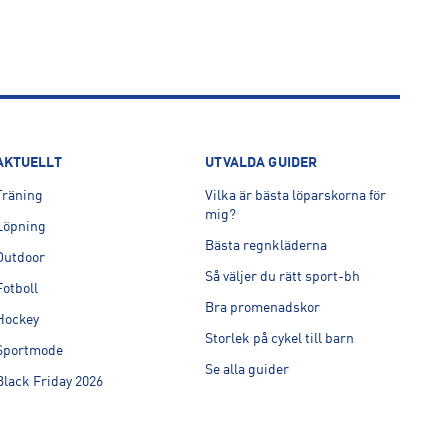
AKTUELLT
UTVALDA GUIDER
Träning
Vilka är bästa löparskorna för
mig?
Löpning
Bästa regnkläderna
Outdoor
Så väljer du rätt sport-bh
Fotboll
Bra promenadskor
Hockey
Storlek på cykel till barn
Sportmode
Se alla guider
Black Friday 2026