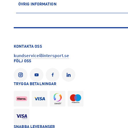
ÖVRIG INFORMATION
ARTIKELINFORMATION
Produktnummer: 1682525
Leverantörens produktnummer: C19671
Artikelnummer: 168252502-BLACK
Sporter:
Sportswear
KONTAKTA OSS
Tillverkare
:
Craft of Scandinavia
kundservice@intersport.se
Tillverkaradress
:
Evedalsgatan 5, 504 35, Borås, SE
FÖLJ OSS
Kontakt tillverkare
:
customercare@craftsportswear.com
TRYGGA BETALNINGAR
SNABBA LEVERANSER