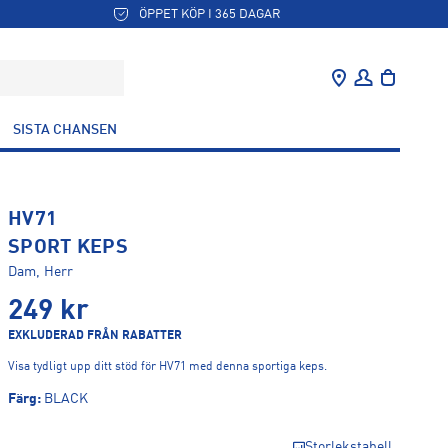
ÖPPET KÖP I 365 DAGAR
SISTA CHANSEN
HV71
SPORT KEPS
Dam, Herr
249
kr
EXKLUDERAD FRÅN RABATTER
Visa tydligt upp ditt stöd för HV71 med denna sportiga keps.
Färg
:
BLACK
Storlekstabell