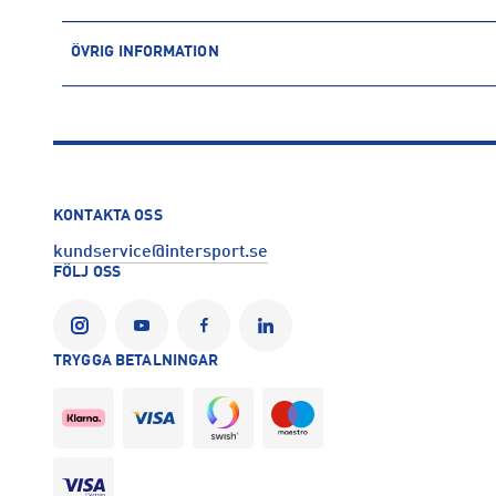
ÖVRIG INFORMATION
ARTIKELINFORMATION
Produktnummer: 1615655
Leverantörens produktnummer: C18349
Artikelnummer: 161565501-BLACK
Tillverkare
:
Craft of Scandinavia
KONTAKTA OSS
Tillverkaradress
:
Evedalsgatan 5, 504 35, Borås, SE
kundservice@intersport.se
Kontakt tillverkare
:
customercare@craftsportswear.com
FÖLJ OSS
TRYGGA BETALNINGAR