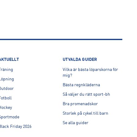
AKTUELLT
UTVALDA GUIDER
Träning
Vilka är bästa löparskorna för
mig?
Löpning
Bästa regnkläderna
Outdoor
Så väljer du rätt sport-bh
Fotboll
Bra promenadskor
Hockey
Storlek på cykel till barn
Sportmode
Se alla guider
Black Friday 2026