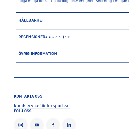
höga midja bidrar till otrolig bekvämlighet. Snörning i midjan 
HÅLLBARHET
EKOLOGISK BOMULL
RECENSIONER
(
2.0
)
Ekologisk bomull odlas utan kemiska bekämpningsmedel och k
(GMO). Detta gör processen, i jämförelse med traditionell bom
ÖVRIG INFORMATION
bomullsodlingen.
ARTIKELINFORMATION
Läs mer om hur Intersport tar ansvar för människa och miljö
Produktnummer: 1576124
Leverantörens produktnummer: 13498
Artikelnummer: 157612401-Grey Melange
Sporter:
Sportswear
KONTAKTA OSS
Tillverkare
:
IcanIwill AB
kundservice@intersport.se
Tillverkaradress
:
Norra stationsgatan 93, 11364, Stockholm
FÖLJ OSS
Kontakt tillverkare
:
www.iciw.com