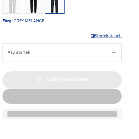
Färg
:
GREY MELANGE
Storlekstabell
Välj storlek
LÄGG I VARUKORG