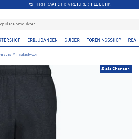
FRI FRAKT & FRIA RETURER TILL BUTIK
RTERSHOP
ERBJUDANDEN
GUIDER
FÖRENINGSSHOP
REA
veryday M mjukisbyxor
Sista Chansen