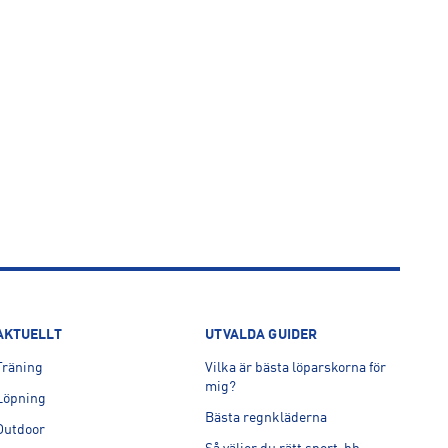
AKTUELLT
UTVALDA GUIDER
Träning
Vilka är bästa löparskorna för
mig?
Löpning
Bästa regnkläderna
Outdoor