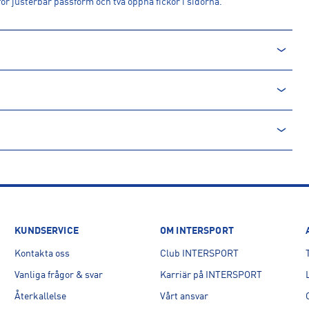
för justerbar passform och två öppna fickor i sidorna.
onstgödsel, och innehåller inga genmodifierade organismer
ullsodling, mer hållbar och bättre för miljön och de som arbetar med
KUNDSERVICE
OM INTERSPORT
Kontakta oss
Club INTERSPORT
Vanliga frågor & svar
Karriär på INTERSPORT
Återkallelse
Vårt ansvar