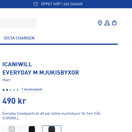
ÖPPET KÖP I 365 DAGAR
SISTA CHANSEN
ICANIWILL
EVERYDAY M MJUKISBYXOR
Herr
1 recensioner
490
kr
Everyday Sweatpants är ett par sköna mjukisbyxor för herr från
ICANIWILL.