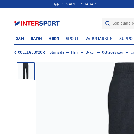
1-4 ARBETSDAGAR
DAM
BARN
HERR
SPORT
VARUMÄRKEN
SUPPO
COLLEGEBYXOR
Startsida
Herr
Byxor
Collegebyxor
E