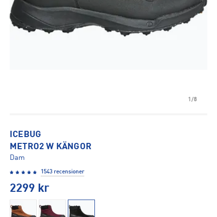
1/8
ICEBUG
METRO2 W KÄNGOR
Dam
1543 recensioner
2299
kr