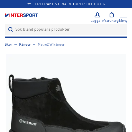
FRI FRAKT & FRIA RETURER TILL BUTIK
Logga in
Varukorg
Meny
Skor
Kängor
Metro2 W kängor