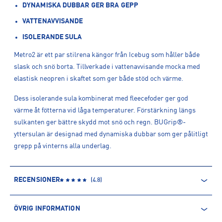
DYNAMISKA DUBBAR GER BRA GEPP
VATTENAVVISANDE
ISOLERANDE SULA
Metro2 är ett par stilrena kängor från Icebug som håller både
slask och snö borta. Tillverkade i vattenavvisande mocka med
elastisk neopren i skaftet som ger både stöd och värme.
Dess isolerande sula kombinerat med fleecefoder ger god
värme åt fötterna vid låga temperaturer. Förstärkning längs
sulkanten ger bättre skydd mot snö och regn. BUGrip®-
yttersulan är designad med dynamiska dubbar som ger pålitligt
grepp på vinterns alla underlag.
RECENSIONER
(
4.8
)
ÖVRIG INFORMATION