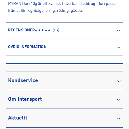
MYRAN Duri 10g är ett Svensk tillverkat skeddrag. Duri passa
främst för regnbåge, öring, röding, gädda.
RECENSIONER
(
4.7
)
ÖVRIG INFORMATION
ARTIKELINFORMATION
Produktnummer: 1574267
Leverantörens produktnummer: 9992
Artikelnummer: 157426701-Svart/Gul
Kundservice
Kontakta oss
Om Intersport
Vanliga frågor & svar
Återkallelse
Club INTERSPORT
Aktuellt
Köpvillkor
Karriär på INTERSPORT
Integritetspolicy