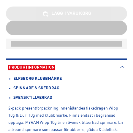
LÄGG I VARUKORG
PRODUKTINFORMATION
ELFSBORG KLUBBMÄRKE
SPINNARE & SKEDDRAG
SVENSKTILLVERKAD
2-pack presentförpackning innehållandes fiskedragen Wipp
10g & Duri 10g med klubbmärke. Finns endast i begränsad
upplaga. MYRAN Wipp 10g är en Svensk tillverkad spinnare. En
allround spinnare som passar för abborre, gädda & ädelfisk.