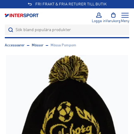
FRI FRAKT & FRIA RETURER TILL BUTIK
Logga in
Varukorg
Meny
Accessoarer
Mössor
Mössa Pompom