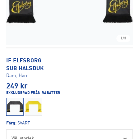
1/3
IF ELFSBORG
SUB HALSDUK
Dam, Herr
249
kr
EXKLUDERAD FRÅN RABATTER
Färg
:
SVART
Välj storlek