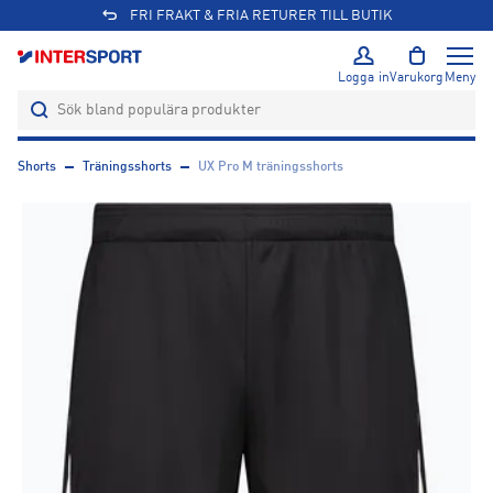
FRI FRAKT & FRIA RETURER TILL BUTIK
Logga in
Varukorg
Meny
Shorts
Träningsshorts
UX Pro M träningsshorts