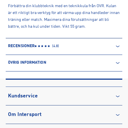
Förbättra din klubbteknik med en teknikkula från OVR. Kulan
är ett riktigt bra verktyg för att värma upp dina handleder innan
träning eller match. Maximera dina förutsättningar att bli
bättre, och ha kul under tiden. Vikt 55 gram.
RECENSIONER
(
4.8
)
ÖVRIG INFORMATION
ARTIKELINFORMATION
Produktnummer: 1438007
Leverantörens produktnummer: 201
Artikelnummer: 143800701-H541_BLÅ
Kundservice
Sporter:
Hockey
Kontakta oss
Tillverkare
:
INTERSPORT AB
Om Intersport
Vanliga frågor & svar
Tillverkaradress
:
Krokslätts Fabriker 34, 431 22, Mölndal, SE
Kontakt tillverkare
:
kundservice@intersport.se
Återkallelse
Club INTERSPORT