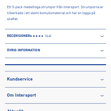
Ett 5-pack medelhöga strumpor från Intersport. Strumporna är
tillverkade i ett skönt bomullsmaterial och har en logga på
skaftet.
RECENSIONER
(
4.4
)
ÖVRIG INFORMATION
ARTIKELINFORMATION
Produktnummer: 1374684
Leverantörens produktnummer: 1374684
Artikelnummer: 137468404-WHITE/black
Kundservice
Sporter:
Sportswear
Kontakta oss
Om Intersport
Vanliga frågor & svar
Återkallelse
Club INTERSPORT