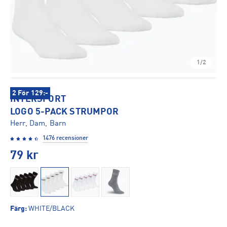
1/2
2 För 129:-
INTERSPORT
LOGO 5-PACK STRUMPOR
Herr, Dam, Barn
1476 recensioner
79
kr
Färg
:
WHITE/BLACK