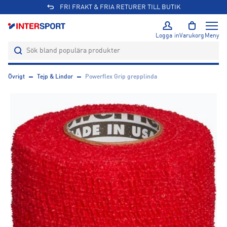
FRI FRAKT & FRIA RETURER TILL BUTIK
Logga in
Varukorg
Meny
Övrigt
Tejp & Lindor
Powerflex Grip grepplinda